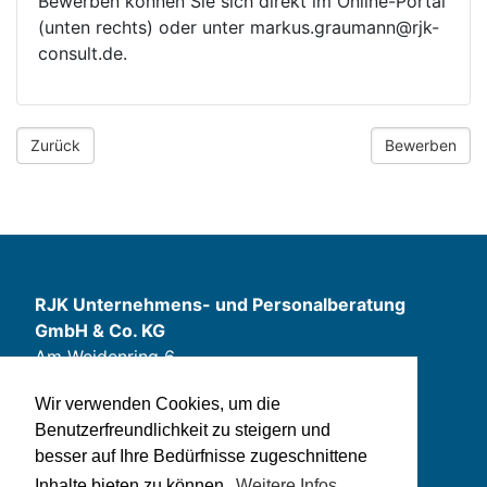
Bewerben können Sie sich direkt im Online-Portal
(unten rechts) oder unter markus.graumann@rjk-
consult.de.
RJK Unternehmens- und Personalberatung
GmbH & Co. KG
Am Weidenring 6
D-61352 Bad Homburg v. d. H.
Wir verwenden Cookies, um die
office@rjk-consult.de
Benutzerfreundlichkeit zu steigern und
+49 (0) 61 72 66 58-0
besser auf Ihre Bedürfnisse zugeschnittene
Inhalte bieten zu können.
Weitere Infos